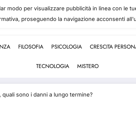
colar modo per visualizzare pubblicità in linea con le
IL PORTALE DEL BENESSERE
ormativa, proseguendo la navigazione acconsenti all'u
 abbiamo mai una vera idea del suo valore fino a qua
ENZA
FILOSOFIA
PSICOLOGIA
CRESCITA PERSON
TECNOLOGIA
MISTERO
 quali sono i danni a lungo termine?