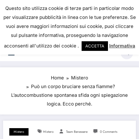
Skip
IL PORTALE DEL BENESSERE
Questo sito utilizza cookie di terze parti in particolar modo
to
per visualizzare pubblicità in linea con le tue preferenze. Se
La salute è come il denaro, non abbiamo mai una
content
vuoi avere maggiori informazioni sui cookie, puoi cliccare
vera idea del suo valore fino a quando la
sul pulsante informativa, proseguendo la navigazione
perdiamo. Josh Billings
acconsenti all'utilizzo dei cookie .
Informativa
ACCETTA
Home
Mistero
Può un corpo bruciare senza fiamme?
L’autocombustione spontanea sfida ogni spiegazione
logica. Ecco perché.
Mistero
Mistero
Team Benessere
0 Comments