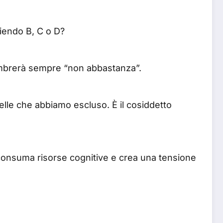
iendo B, C o D?
a sembrerà sempre “non abbastanza”.
le che abbiamo escluso. È il cosiddetto
a consuma risorse cognitive e crea una tensione