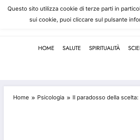
Skip
Questo sito utilizza cookie di terze parti in parti
to
sui cookie, puoi cliccare sul pulsante inf
La salute è come il denaro, non
content
HOME
SALUTE
SPIRITUALITÀ
SCI
Home
Psicologia
Il paradosso della scelta: