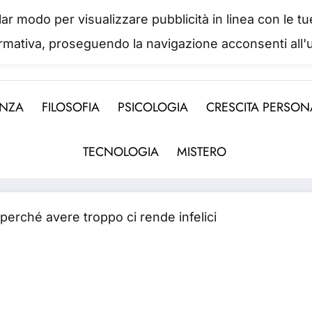
colar modo per visualizzare pubblicità in linea con le
IL PORTALE DEL BENESSERE
ormativa, proseguendo la navigazione acconsenti all'u
 abbiamo mai una vera idea del suo valore fino a qua
ENZA
FILOSOFIA
PSICOLOGIA
CRESCITA PERSON
TECNOLOGIA
MISTERO
 perché avere troppo ci rende infelici