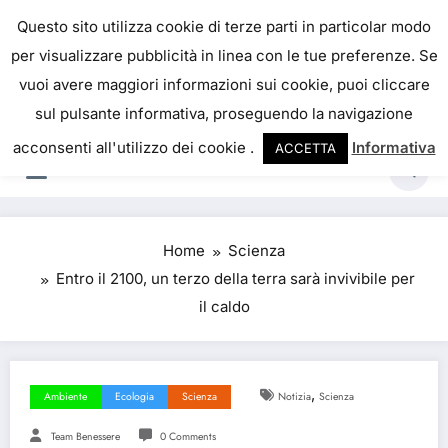
Skip
IL PORTALE DEL BENESSERE
Questo sito utilizza cookie di terze parti in particolar modo
to
per visualizzare pubblicità in linea con le tue preferenze. Se
La salute è come il denaro, non abbiamo mai una
content
vuoi avere maggiori informazioni sui cookie, puoi cliccare
vera idea del suo valore fino a quando la
sul pulsante informativa, proseguendo la navigazione
perdiamo. Josh Billings
acconsenti all'utilizzo dei cookie .
Informativa
ACCETTA
Home
Scienza
Entro il 2100, un terzo della terra sarà invivibile per
il caldo
,
Ambiente
Ecologia
Scienza
Notizia
Scienza
Team Benessere
0 Comments