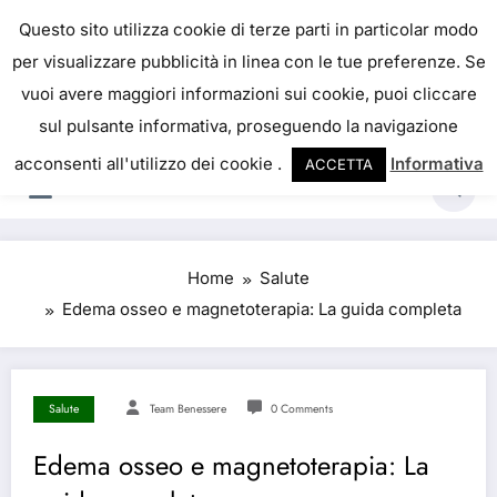
Skip
IL PORTALE DEL BENESSERE
Questo sito utilizza cookie di terze parti in particolar modo
to
per visualizzare pubblicità in linea con le tue preferenze. Se
La salute è come il denaro, non abbiamo mai una
content
vuoi avere maggiori informazioni sui cookie, puoi cliccare
vera idea del suo valore fino a quando la
sul pulsante informativa, proseguendo la navigazione
perdiamo. Josh Billings
acconsenti all'utilizzo dei cookie .
Informativa
ACCETTA
Home
Salute
Edema osseo e magnetoterapia: La guida completa
Salute
Team Benessere
0 Comments
Edema osseo e magnetoterapia: La