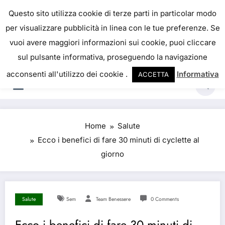
Skip
IL PORTALE DEL BENESSERE
Questo sito utilizza cookie di terze parti in particolar modo
to
per visualizzare pubblicità in linea con le tue preferenze. Se
La salute è come il denaro, non abbiamo mai una
content
vuoi avere maggiori informazioni sui cookie, puoi cliccare
vera idea del suo valore fino a quando la
sul pulsante informativa, proseguendo la navigazione
perdiamo. Josh Billings
acconsenti all'utilizzo dei cookie .
Informativa
ACCETTA
Home
Salute
Ecco i benefici di fare 30 minuti di cyclette al
giorno
Salute
Sem
Team Benessere
0 Comments
Ecco i benefici di fare 30 minuti di