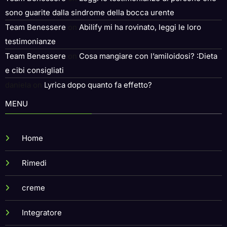
Team Benessere
on
Leggi le testimonianze di persone che
sono guarite dalla sindrome della bocca urente
Team Benessere
on
Abilify mi ha rovinato, leggi le loro
testimonianze
Team Benessere
on
Cosa mangiare con l’amiloidosi? :Dieta
e cibi consigliati
daniela
on
Lyrica dopo quanto fa effetto?
MENU
Home
Rimedi
creme
Integratore