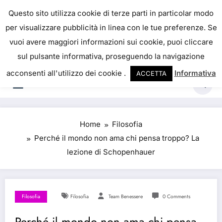
Skip
IL PORTALE DEL BENESSERE
Questo sito utilizza cookie di terze parti in particolar modo
to
per visualizzare pubblicità in linea con le tue preferenze. Se
La salute è come il denaro, non abbiamo mai una
content
vuoi avere maggiori informazioni sui cookie, puoi cliccare
vera idea del suo valore fino a quando la
sul pulsante informativa, proseguendo la navigazione
perdiamo. Josh Billings
acconsenti all'utilizzo dei cookie .
Informativa
ACCETTA
Home
Filosofia
Perché il mondo non ama chi pensa troppo? La
lezione di Schopenhauer
Filosofia
Filosofia
Team Benessere
0 Comments
Perché il mondo non ama chi pensa