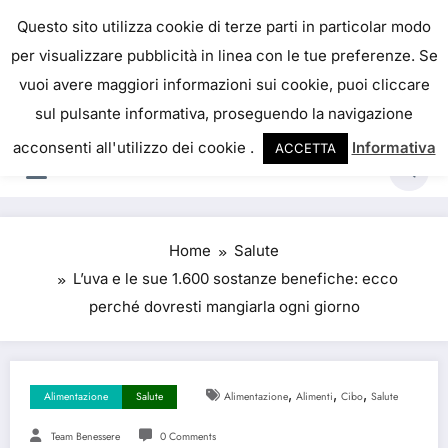
Skip
IL PORTALE DEL BENESSERE
Questo sito utilizza cookie di terze parti in particolar modo
to
per visualizzare pubblicità in linea con le tue preferenze. Se
La salute è come il denaro, non abbiamo mai una
content
vuoi avere maggiori informazioni sui cookie, puoi cliccare
vera idea del suo valore fino a quando la
sul pulsante informativa, proseguendo la navigazione
perdiamo. Josh Billings
acconsenti all'utilizzo dei cookie .
Informativa
ACCETTA
Home
Salute
L’uva e le sue 1.600 sostanze benefiche: ecco
perché dovresti mangiarla ogni giorno
,
,
,
Alimentazione
Salute
Alimentazione
Alimenti
Cibo
Salute
Team Benessere
0 Comments