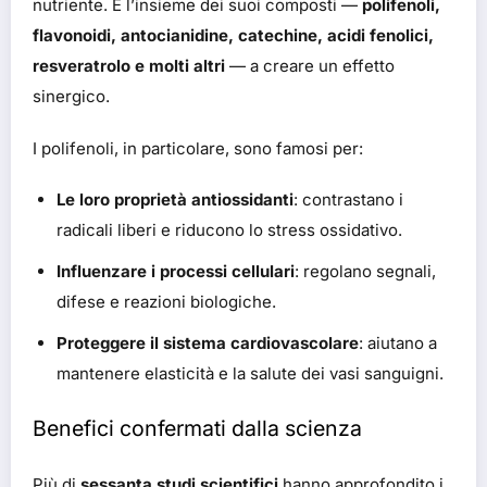
nutriente. È l’insieme dei suoi composti —
polifenoli,
flavonoidi, antocianidine, catechine, acidi fenolici,
resveratrolo e molti altri
— a creare un effetto
sinergico.
I polifenoli, in particolare, sono famosi per:
Le loro proprietà antiossidanti
: contrastano i
radicali liberi e riducono lo stress ossidativo.
Influenzare i processi cellulari
: regolano segnali,
difese e reazioni biologiche.
Proteggere il sistema cardiovascolare
: aiutano a
mantenere elasticità e la salute dei vasi sanguigni.
Benefici confermati dalla scienza
Più di
sessanta studi scientifici
hanno approfondito i