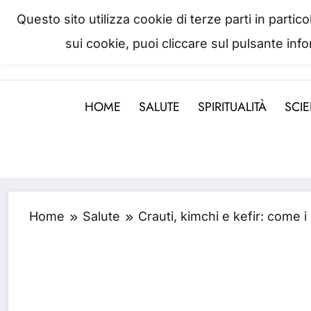
Skip
Questo sito utilizza cookie di terze parti in parti
to
sui cookie, puoi cliccare sul pulsante inf
La salute è come il denaro, non
content
HOME
SALUTE
SPIRITUALITÀ
SCI
Home
Salute
Crauti, kimchi e kefir: come i