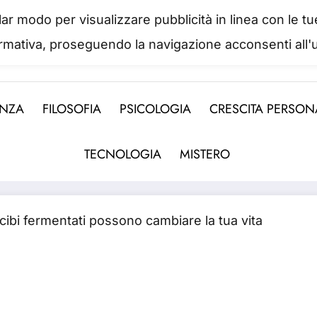
colar modo per visualizzare pubblicità in linea con le
IL PORTALE DEL BENESSERE
ormativa, proseguendo la navigazione acconsenti all'u
 abbiamo mai una vera idea del suo valore fino a qua
ENZA
FILOSOFIA
PSICOLOGIA
CRESCITA PERSON
TECNOLOGIA
MISTERO
 cibi fermentati possono cambiare la tua vita