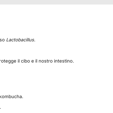
moso
Lactobacillus
.
tegge il cibo e il nostro intestino.
 kombucha.
.