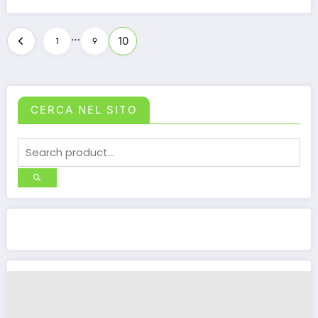
…
10
1
9
CERCA NEL SITO