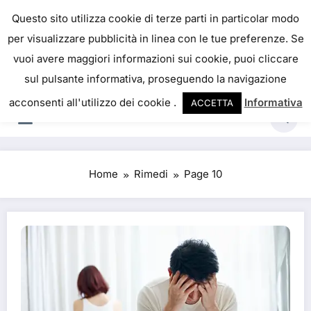
IL PORTALE DEL BENESSERE
Questo sito utilizza cookie di terze parti in particolar modo
per visualizzare pubblicità in linea con le tue preferenze. Se
La salute è come il denaro, non abbiamo mai una
vuoi avere maggiori informazioni sui cookie, puoi cliccare
vera idea del suo valore fino a quando la
sul pulsante informativa, proseguendo la navigazione
perdiamo. Josh Billings
acconsenti all'utilizzo dei cookie .
Informativa
ACCETTA
Home
Rimedi
Page 10