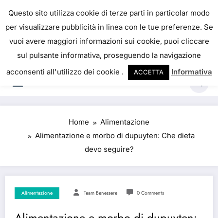
IL PORTALE DEL BENESSERE
Questo sito utilizza cookie di terze parti in particolar modo
per visualizzare pubblicità in linea con le tue preferenze. Se
La salute è come il denaro, non abbiamo mai una
vuoi avere maggiori informazioni sui cookie, puoi cliccare
vera idea del suo valore fino a quando la
sul pulsante informativa, proseguendo la navigazione
perdiamo. Josh Billings
acconsenti all'utilizzo dei cookie .
Informativa
ACCETTA
Home
Alimentazione
Alimentazione e morbo di dupuyten: Che dieta
devo seguire?
Alimentazione
Team Benessere
0 Comments
Alimentazione e morbo di dupuyten: